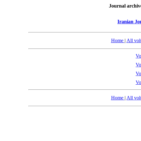
Journal archiv
Iranian Jo
Home
|
All vo
Vo
Vo
Vo
Vo
Home
|
All vo