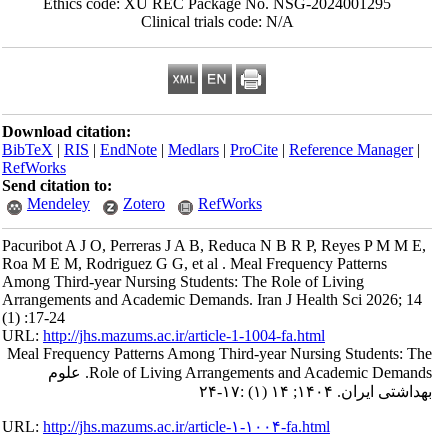
Ethics code: XU REC Package No. NSG-2024001295
Clinical trials code: N/A
Download citation:
BibTeX
|
RIS
|
EndNote
|
Medlars
|
ProCite
|
Reference Manager
|
RefWorks
Send citation to:
Mendeley
Zotero
RefWorks
Pacuribot A J O, Perreras J A B, Reduca N B R P, Reyes P M M E,
Roa M E M, Rodriguez G G, et al . Meal Frequency Patterns
Among Third-year Nursing Students: The Role of Living
Arrangements and Academic Demands. Iran J Health Sci 2026; 14
(1) :17-24
URL:
http://jhs.mazums.ac.ir/article-1-1004-fa.html
Meal Frequency Patterns Among Third-year Nursing Students: The
Role of Living Arrangements and Academic Demands. علوم
بهداشتی ایران. ۱۴۰۴; ۱۴ (۱) :۱۷-۲۴
URL:
http://jhs.mazums.ac.ir/article-۱-۱۰۰۴-fa.html