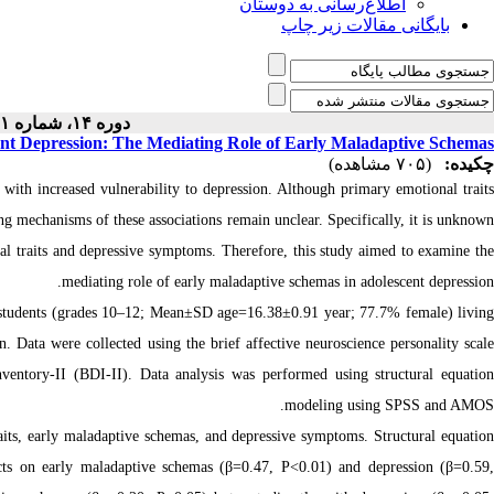
اطلاع‌رسانی به دوستان
بایگانی مقالات زیر چاپ
دوره ۱۴، شماره ۱ - ( ۱۲-۱۴۰۴ )
nt Depression: The Mediating Role of Early Maladaptive Schemas
چکیده:
(۷۰۵ مشاهده)
d with increased vulnerability to depression. Although primary emotional trait
ng mechanisms of these associations remain unclear. Specifically, it is unknown
l traits and depressive symptoms. Therefore, this study aimed to examine the
mediating role of early maladaptive schemas in adolescent depression.
l students (grades 10–12; Mean±SD age=16.38±0.91 year; 77.7% female) livin
n. Data were collected using the brief affective neuroscience personality scale
entory-II (BDI-II). Data analysis was performed using structural equation
modeling using SPSS and AMOS.
traits, early maladaptive schemas, and depressive symptoms. Structural equation
ects on early maladaptive schemas (β=0.47, P<0.01) and depression (β=0.59,