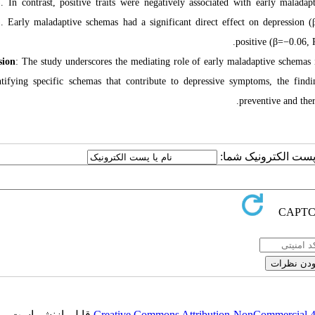
. In contrast, positive traits were negatively associated with early malad
. Early maladaptive schemas had a significant direct effect on depression (
positive (β=−0.06, 
sion
: The study underscores the mediating role of early maladaptive schemas i
tifying specific schemas that contribute to depressive symptoms, the findi
preventive and ther
یا پست الکترونیک شما
قابل بازنشر است.
Creative Commons Attribution-NonCommercial 4.0