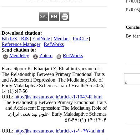
P<0.01)
P>0.05)
Conclu
Download citation:
By iden
BibTeX
|
RIS
|
EndNote
|
Medlars
|
ProCite
|
Reference Manager
|
RefWorks
Send citation to:
Mendeley
Zotero
RefWorks
Esmaeilpour K, Khanjani Z, Ebrahimi varzaneh L.
The Relationship Between Primary Emotional Traits
and Adolescent Depression: The Mediating Role of
Early Maladaptive Schemas. Iran J Health Sci 2026;
14 (1) :47-56
URL:
http://jhs.mazums.ac.ir/article-1-1047-fa.html
The Relationship Between Primary Emotional Traits
and Adolescent Depression: The Mediating Role of
Early Maladaptive Schemas. علوم بهداشتی ایران.
۱۴۰۴; ۱۴ (۱) :۴۷-۵۶
URL:
http://jhs.mazums.ac.ir/article-۱-۱۰۴۷-fa.html