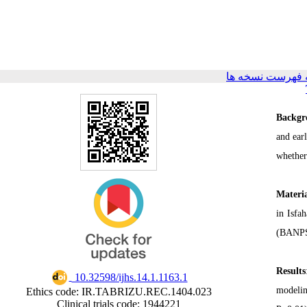
 فهرست نسخه ها
Backgr
and ear
whether
Materi
in Isfa
(BANPS)
Results
‎ 10.32598/ijhs.14.1.1163.1
modelin
Ethics code: IR.TABRIZU.REC.1404.023
Clinical trials code: 1944221