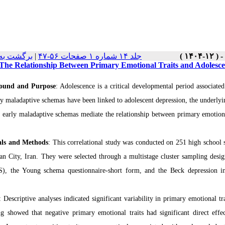
برگشت به
|
جلد ۱۴ شماره ۱ صفحات ۵۶-۴۷
The Relationship Between Primary Emotional Traits and Adolesce
ound and Purpose
: Adolescence is a critical developmental period associate
ly maladaptive schemas have been linked to adolescent depression, the underlyi
 early maladaptive schemas mediate the relationship between primary emotiona
als and Methods
: This correlational study was conducted on 251 high schoo
han City, Iran. They were selected through a multistage cluster sampling desig
, the Young schema questionnaire-short form, and the Beck depression inv
: Descriptive analyses indicated significant variability in primary emotional 
g showed that negative primary emotional traits had significant direct eff