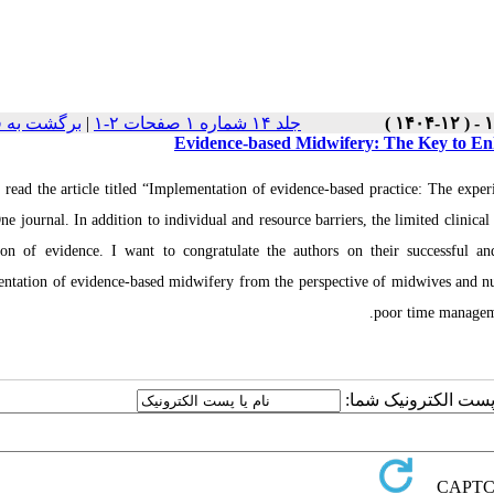
برگشت به 
|
جلد ۱۴ شماره ۱ صفحات ۲-۱
Evidence-based Midwifery: The Key to En
y read the article titled “Implementation of evidence-based practice: The e
e journal. In addition to individual and resource barriers, the limited clinical
tion of evidence. I want to congratulate the authors on their successful a
ntation of evidence-based midwifery from the perspective of midwives and nurse
poor time managemen
یا پست الکترونیک شما