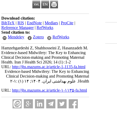
Download citation:
BibTeX
|
RIS
|
EndNote
|
Medlars
|
ProCite
|
Reference Manager
|
RefWorks
Send citation to:
Mendeley
Zotero
RefWorks
Hamzehgardeshi Z, Shahhosseini Z, Hasanzadeh M.
Evidence-based Midwifery: The Key to Enhancing
Clinical Decision-making and Promoting Maternal
Health. Iran J Health Sci 2026; 14 (1) :1-2
URL:
http://jhs.mazums.ac.ir/article-1-1135-fa.html
Evidence-based Midwifery: The Key to Enhancing
Clinical Decision-making and Promoting Maternal
Health. علوم بهداشتی ایران. ۱۴۰۴; ۱۴ (۱) :۱-۲
URL:
http://jhs.mazums.ac.ir/article-۱-۱۱۳۵-fa.html