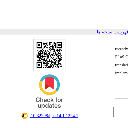
فهرست نسخه ها
recentl
PLoS On
transla
impleme
‎ 10.32598/ijhs.14.1.1254.1