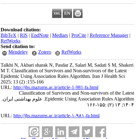
Download citation:
BibTeX
|
RIS
|
EndNote
|
Medlars
|
ProCite
|
Reference Manager
|
RefWorks
Send citation to:
Mendeley
Zotero
RefWorks
Talkhi N, Akbari sharak N, Pasdar Z, Salari M, Sadati S M, Shakeri
M T. Classification of Survivors and Non-survivors of the Latest
Epidemic Using Association Rules Algorithm. Iran J Health Sci
2025; 13 (2) :155-166
URL:
http://jhs.mazums.ac.ir/article-1-981-fa.html
Classification of Survivors and Non-survivors of the Latest
Epidemic Using Association Rules Algorithm. علوم بهداشتی ایران.
۱۴۰۴; ۱۳ (۲) :۱۵۵-۱۶۶
URL:
http://jhs.mazums.ac.ir/article-۱-۹۸۱-fa.html