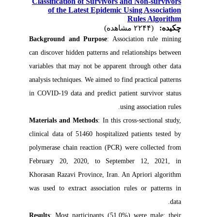
Classification of Survivors and Non-survivors
of the Latest Epidemic Using Association
Rules Algorithm
چکیده:
(۲۲۴۴ مشاهده)
Background and Purpose
: Association rule mining
can discover hidden patterns and relationships between
variables that may not be apparent through other data
analysis techniques. We aimed to find practical patterns
in COVID-19 data and predict patient survivor status
using association rules.
Materials and Methods
: In this cross-sectional study,
clinical data of 51460 hospitalized patients tested by
polymerase chain reaction (PCR) were collected from
February 20, 2020, to September 12, 2021, in
Khorasan Razavi Province, Iran. An Apriori algorithm
was used to extract association rules or patterns in
data.
Results
: Most participants (51.0%) were male; their